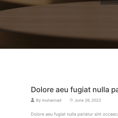
Dolore aeu fugiat nulla p
By
muhannad
June 26, 2023
Dolore aeu fugiat nulla pariatur sint occaec