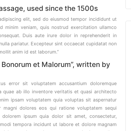
assage, used since the 1500s
dipiscing elit, sed do eiusmod tempor incididunt ut
d minim veniam, quis nostrud exercitation ullamco
nsequat. Duis aute irure dolor in reprehenderit in
 nulla pariatur. Excepteur sint occaecat cupidatat non
mollit anim id est laborum.”
us Bonorum et Malorum”, written by
atus error sit voluptatem accusantium doloremque
quae ab illo inventore veritatis et quasi architecto
enim ipsam voluptatem quia voluptas sit aspernatur
ur magni dolores eos qui ratione voluptatem sequi
 dolorem ipsum quia dolor sit amet, consectetur,
s modi tempora incidunt ut labore et dolore magnam