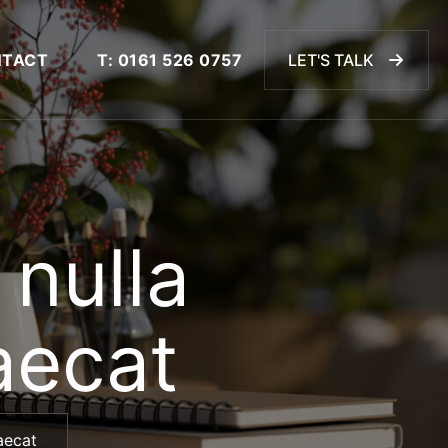
TACT
T: 0161 526 0757
LET'S TALK
 nulla
aecat
aecat