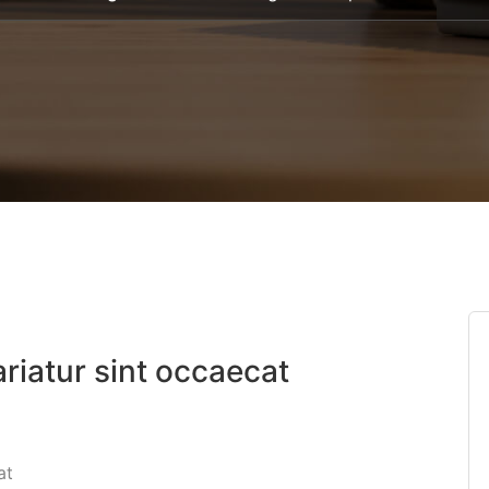
ariatur sint occaecat
at